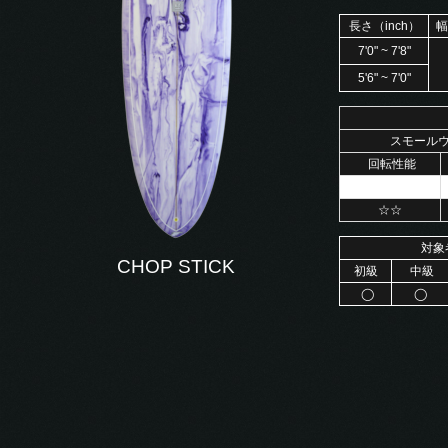
長さ（inch）
幅
7'0" ~ 7'8"
5'6" ~ 7'0"
スモール
回転性能
☆☆
対象
CHOP STICK
初級
中級
◯
◯