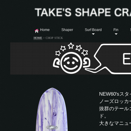
Home
Shaper
Surf Board
Fin
HOME
>
CHOP STICK
NEW60's
ノーズロッカ
抜群のテール
ド。
大きなマニュ